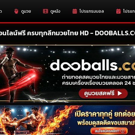
ด
ดูมวย
ดูหนัง
โปรแกรมบอล
โปรแก
 ออนไลน์ฟรี ครบทุกลีกมวยไทย HD - DOOBALLS.