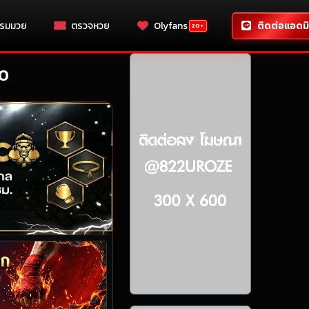
รมมวย
ตรวจหวย
Olyfans
ติดต่อแอดม
20+
CO