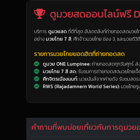
ดูมวยสดออนไลน์ฟรี 
บริการ
ดูมวยสด
ที่ดีที่สุด อัปเดตลิงก์ถ่ายทอดสดมวยไทย
อย่าง
มวยไทย 7 สี
, ศึกจ้าวมวยไทย ช่อง 3, และมวยดีวิถ
รายการมวยไทยยอดฮิตที่ถ่ายทอดสด
ดูมวย ONE Lumpinee:
ถ่ายทอดสดทุกวันศุกร์ ส่
มวยไทย 7 สี สด:
รับชมการถ่ายทอดสดมวยไทยเจ็ดส
ศึกจิตรเมืองนนท์:
มวยมันส์จากค่ายดัง รับชมสดร
RWS (Rajadamnern World Series):
มวยไทยรูป
คำถามที่พบบ่อยเกี่ยวกับการดูมวย