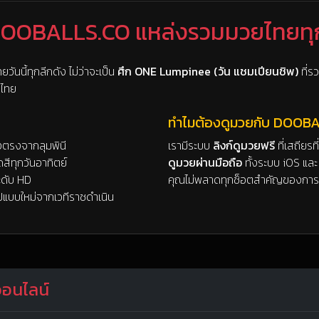
DOOBALLS.CO แหล่งรวมมวยไทยทุ
วันนี้ทุกลีกดัง ไม่ว่าจะเป็น
ศึก ONE Lumpinee (วัน แชมเปียนชิพ)
ที่ร
ีไทย
ทำไมต้องดูมวยกับ DOOB
งตรงจากลุมพินี
เรามีระบบ
ลิงก์ดูมวยฟรี
ที่เสถียร
ีทุกวันอาทิตย์
ดูมวยผ่านมือถือ
ทั้งระบบ iOS และ 
ะดับ HD
คุณไม่พลาดทุกช็อตสำคัญของการน
แบบใหม่จากเวทีราชดำเนิน
ออนไลน์