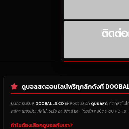
ดูบอลสดออนไลน์ฟรีทุกลีกดังที่ DOOBA
ยินดีต้อนรับสู่
DOOBALLS.CO
แหล่งรวมลิงก์
ดูบอลสด
ที่ดีที่สุด
สลีกา เยอรมัน, กัลโช่ เซเรีย อา อิตาลี
และ
ไทยลีก
คมชัดระดับ HD และ 4K
ทำไมต้องเลือกดูบอลกับเรา?