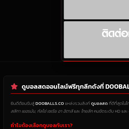
ดูบอลสดออนไลน์ฟรีทุกลีกดังที่ DOOBA
ยินดีต้อนรับสู่
DOOBALLS.CO
แหล่งรวมลิงก์
ดูบอลสด
ที่ดีที่สุด
สลีกา เยอรมัน, กัลโช่ เซเรีย อา อิตาลี
และ
ไทยลีก
คมชัดระดับ HD และ 4K
ทำไมต้องเลือกดูบอลกับเรา?