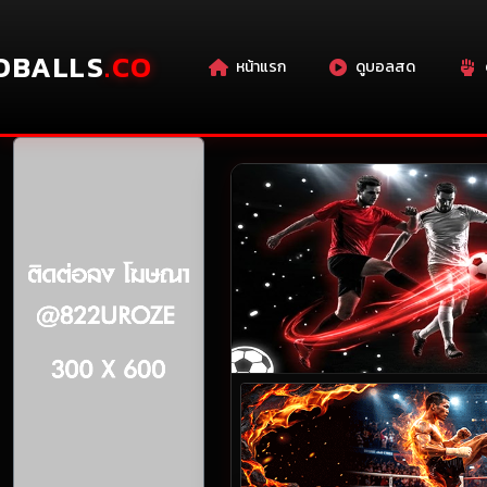
4K ดูฟรีทุกลีกดังทั่วโลกตลอด 24 ชั่วโมง
OBALLS
.CO
หน้าแรก
ดูบอลสด