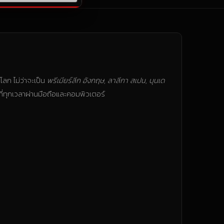
โลก ไม่ว่าจะเป็น
พรีเมียร์ลีก อังกฤษ, ลาลีกา สเปน, บุนเด
ที่ทุกเวลาผ่านมือถือและคอมพิวเตอร์