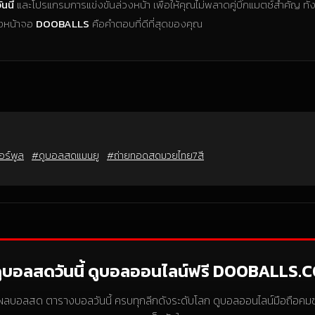
นี้
และโปรแกรมการแข่งขันล่วงหน้า เพื่อให้คุณไม่พลาดคู่บิ๊กแมตช์สำคัญ ทั้
ังหน้าจอ
DOOBALLS
คือคำตอบที่ดีที่สุดของคุณ
อร์พูล
#ดูบอลสดแมนยู
#ถ่ายทอดสดมวยไทย7สี
ูบอลสดวันนี้ ดูบอลออนไลน์ฟรี DOOBALLS.
ก ผลบอลสด ตารางบอลวันนี้ ครบทุกลีกดังระดับโลก ดูบอลออนไลน์มือถือคมช